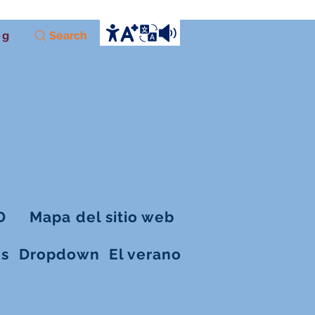
og
Search
D
Mapa del sitio web
es
Dropdown
El verano